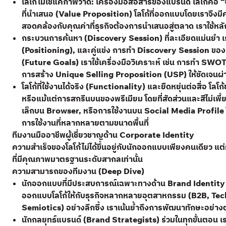
โลโก้ไม่ใช่แค่ภาพวาด: เครื่องมือสื่อสารของแบรนด์ โลโก้คือ
ที่นำเสนอ (Value Proposition) โลโก้ที่ออกแบบโดยเราจึงม
สอดคล้องกับคุณค่าที่ธุรกิจต้องการนำเสนอสู่ตลาด เราใช้หลักกา
กระบวนการค้นหา (Discovery Session) ที่ละเอียดแม่นยำ เร
(Positioning), และคู่แข่ง การทำ Discovery Session ของเ
(Future Goals) เราใช้เครื่องมือวิเคราะห์ เช่น การทำ SWOT
การสร้าง Unique Selling Proposition (USP) ให้ชัดเจน
โลโก้ที่ใช้งานได้จริง (Functionality) และยืดหยุ่นต่อสื่อ 
หรือแม้แต่การสกรีนบนของพรีเมียม โดยที่สัดส่วนและสีไม่เพี
เล็กบน Browser, หรือการใช้งานบน Social Media Profile
การใช้งานที่หลากหลายตามขนาดพื้นที่
ทีมงานมืออาชีพผู้เชี่ยวชาญด้าน Corporate Identity
ความสำเร็จของโลโก้ไม่ได้ขึ้นอยู่กับนักออกแบบเพียงคนเดียว 
ที่มีคุณภาพมาตรฐานระดับสากลเท่านั้น
ความสามารถของทีมงาน (Deep Dive)
นักออกแบบที่มีประสบการณ์เฉพาะทางด้าน Brand Identit
ออกแบบโลโก้ให้กับธุรกิจหลากหลายอุตสาหกรรม (B2B, Tech
Semiotics) อย่างลึกซึ้ง เราเน้นย้ำถึงการพัฒนาทักษะอย่าง
นักกลยุทธ์แบรนด์ (Brand Strategists) ร่วมในทุกขั้นตอน เร