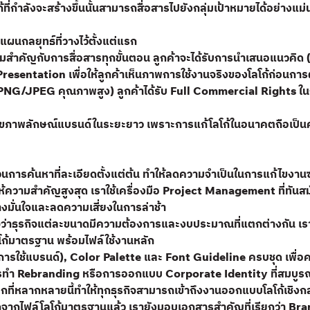
่กำลังจะสร้างขึ้นนั้นสามารถสื่อสารไปยังกลุ่มเป้าหมายได้อย่างแ
แผนกลยุทธ์ที่วางไว้ตั้งแต่แรก
ความสำคัญกับการสื่อสารทุกขั้นตอน ลูกค้าจะได้รับการนำเสนอแนวคิ
resentation เพื่อให้ลูกค้าเห็นภาพการใช้งานจริงของโลโก้ก่อนการผล
ล์ PNG/JPEG คุณภาพสูง) ลูกค้าได้รับ Full Commercial Rights ใ
ไขภาพลักษณ์แบรนด์ในระยะยาว เพราะการแก้โลโก้ในอนาคตถือเป็นค่าใช
ารค้นหาที่ละเอียดตั้งแต่ต้น ทำให้ลดความจำเป็นในการแก้ไขงานซ้ำไป
้ความสำคัญสูงสุด เราใช้เครื่องมือ Project Management ที่ทันส
างมั่นใจและลดความเสี่ยงในการล่าช้า
ใจว่าธุรกิจแต่ละขนาดมีความต้องการและงบประมาณที่แตกต่างกัน เราจ
โก้มาตรฐาน พร้อมไฟล์ใช้งานหลัก
อการใช้แบรนด์), Color Palette และ Font Guideline ครบชุด เพื่
รทำ Rebranding หรือการออกแบบ Corporate Identity ที่สมบูรณ์
ที่หลากหลายนี้ทำให้ทุกธุรกิจสามารถเข้าถึงงานออกแบบโลโก้เชิงกล
อกจากไฟล์โลโก้มาตรฐานแล้ว เรายังมอบเอกสารสำคัญที่เรียกว่า B