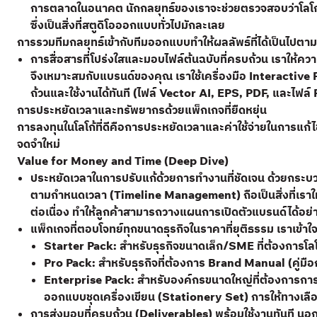
การตลาดในอนาคต นักกลยุทธ์ของเราจะช่วยตรวจสอบว่าโลโก้ที
ซึ่งเป็นสิ่งที่สตูดิโอออกแบบทั่วไปมักละเลย
การรวมทีมกลยุทธ์เข้ากับทีมออกแบบทำให้ผลลัพธ์ที่ได้เป็นไปตาม
การสื่อสารที่โปร่งใสและมอบไฟล์ต้นฉบับที่ครบถ้วน เราให้
จึงเหมาะสมกับแบรนด์ของคุณ เราใช้เครื่องมือ Interactive P
ถ้วนและใช้งานได้ทันที (ไฟล์ Vector AI, EPS, PDF, และไฟ
การประหยัดเวลาและทรัพยากรด้วยแพ็กเกจที่ยืดหยุ่น
การลงทุนในโลโก้ที่ดีคือการประหยัดเวลาและค่าใช้จ่ายในการแก้
จดจำใหม่
Value for Money and Time (Deep Dive)
ประหยัดเวลาในการปรับแก้ด้วยการทำงานที่ชัดเจน ด้วยกระบวนก
ตามกำหนดเวลา (Timeline Management) ถือเป็นสิ่งที่เราให
ต่อเนื่อง ทำให้ลูกค้าสามารถวางแผนการเปิดตัวแบรนด์ได้อย่
แพ็กเกจที่ตอบโจทย์ทุกขนาดธุรกิจในราคาที่ยุติธรรม เราเข้า
Starter Pack: สำหรับธุรกิจขนาดเล็ก/SME ที่ต้องการโล
Pro Pack: สำหรับธุรกิจที่ต้องการ Brand Manual (คู่มื
Enterprise Pack: สำหรับองค์กรขนาดใหญ่ที่ต้องการกา
ออกแบบชุดเครื่องเขียน (Stationery Set) การให้ทางเลือก
การส่งมอบที่ครบถ้วน (Deliverables) พร้อมใช้งานทันที น