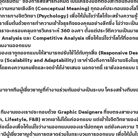
 “จุดเริ่มต้น” ของการสื่อสารทั้งหมด เป็นเครื่องมือที่ต้องสะท้อนถึ
ีความหมายเชิงลึก (Conceptual Meaning) ทุกองค์ประกอบของโลโก้ 
รทางจิตวิทยา (Psychology) เพื่อให้มั่นใจว่าโลโก้จะสร้างความรู้สึก
าเริ่มต้นด้วยการทำความเข้าใจธุรกิจของคุณอย่างลึกซึ้ง ไม่ว่าจะ
ราจะครอบคลุมการวิเคราะห์ 360 องศา ตั้งแต่ประวัติความเป็นมาขอ
 Analysis และ Competitive Analysis เพื่อให้แน่ใจว่าโลโก้ที่ออกแ
ผ่านงานออกแบบ
โลโก้ของเราถูกออกแบบให้สามารถปรับใช้ได้กับทุกสื่อ (Responsive De
้ยน (Scalability and Adaptability) เราคำนึงถึงการใช้งานจริงในย
 โดยคงความคมชัดและจดจำได้ง่ายเสมอ นอกจากนี้ เรายังออกแบบ 
แต่มาจากทีมผู้เชี่ยวชาญที่ทำงานร่วมกันอย่างเป็นระบบ โครงสร้างท
y ทีมงานของเราประกอบด้วย Graphic Designers ที่จบตรงสายงาน
, Lifestyle, F&B) พวกเขาไม่ได้แค่ออกแบบ แต่เข้าใจจิตวิทยา
ต่อเนื่องเพื่อให้แน่ใจว่างานออกแบบของเราไม่ตกยุค แต่ยังคงความ 
ามีผู้เชี่ยวชาญด้านการตลาดร่วมในกระบวนการออกแบบ เพื่อให้มั่นใจ