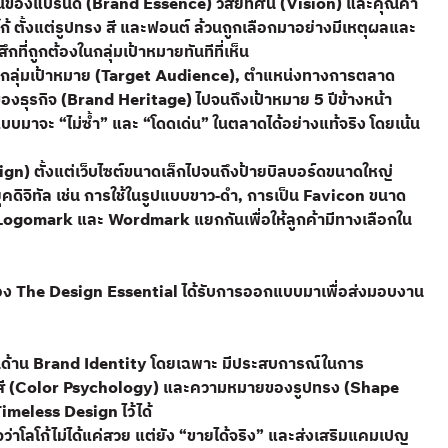
งแก่นของแบรนด์ (Brand Essence) วิสัยทัศน์ (Vision) และคุณค่า
ตั้งแต่รูปทรง สี และฟอนต์ ล้วนถูกเลือกมาอย่างมีเหตุผลและ
ที่ถูกต้องในกลุ่มเป้าหมายทันทีที่เห็น
เป็นกลุ่มเป้าหมาย (Target Audience), ตำแหน่งทางการตลาด
งธุรกิจ (Brand Heritage) ไปจนถึงเป้าหมาย 5 ปีข้างหน้า
บบมาจะ “ไม่ซ้ำ” และ “โดดเด่น” ในตลาดได้อย่างแท้จริง โดยเน้น
sign) ตั้งแต่เว็บไซต์ขนาดเล็กไปจนถึงป้ายบิลบอร์ดขนาดใหญ่
ุคดิจิทัล เช่น การใช้ในรูปแบบขาว-ดำ, การเป็น Favicon ขนาด
Logomark และ Wordmark แยกกันเพื่อให้ลูกค้ามีทางเลือกใน
ีมของ The Design Essential ได้รับการออกแบบมาเพื่อส่งมอบงาน
ด้าน Brand Identity โดยเฉพาะ มีประสบการณ์ในการ
ของสี (Color Psychology) และความหมายของรูปทรง (Shape
Timeless Design ไว้ได้
ว่าโลโก้ไม่ได้แค่สวย แต่ยัง “ขายได้จริง” และส่งเสริมแคมเปญ