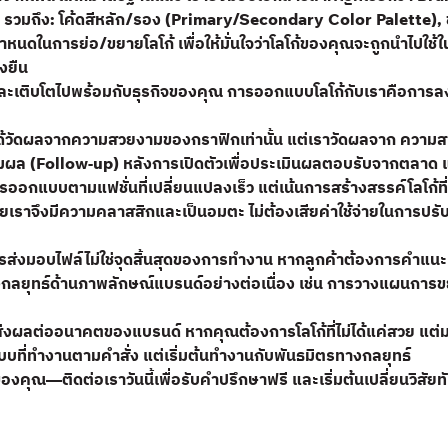
หมด รวมถึง: โค้ดสีหลัก/รอง (Primary/Secondary Color Palette
อกำหนดในการย่อ/ขยายโลโก้ เพื่อให้มั่นใจว่าโลโก้ของคุณจะถูกนำไปใ
งยืน
 และเติบโตไปพร้อมกับธุรกิจของคุณ การออกแบบโลโก้กับเราคือการลงท
่ได้วัดผลจากความสวยงามของกราฟิกเท่านั้น แต่เราวัดผลจาก คว
ดตามผล (Follow-up) หลังการเปิดตัวเพื่อประเมินผลตอบรับจากตลา
การออกแบบตามแฟชั่นที่เปลี่ยนแปลงเร็ว แต่เน้นการสร้างสรรค์โลโก้
ดยเราจึงมีความคลาสสิกและเป็นอมตะ ไม่ต้องเสียค่าใช้จ่ายในการปร
งมอบไฟล์ไม่ใช่จุดสิ้นสุดของการทำงาน หากลูกค้าต้องการคำแนะนำ
ิงกลยุทธ์ด้านภาพลักษณ์แบรนด์อย่างต่อเนื่อง เช่น การวางแผนก
ส่งผลต่ออนาคตของแบรนด์ หากคุณต้องการโลโก้ที่ไม่ได้แค่สวย แต่
บที่ทำงานตามคำสั่ง แต่เริ่มต้นทำงานกับพันธมิตรทางกลยุทธ์
ณ—ติดต่อเราวันนี้เพื่อรับคำปรึกษาฟรี และเริ่มต้นเปลี่ยนวิสัยทัศน