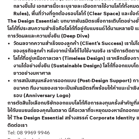
กลางขึ้นไป เอกสารนี้จะระบุรายละเอียดการใช้งานโลโก้ทั้ง
Rules), พื้นที่ว่างที่ถูกต้องรอบโลโก้ (Clear Space) และข้
The Design Essential: บทบาทพันธมิตรเพื่อการเติบโตอย่างยั่
โลโก้ที่ประสบความสำเร็จคือโลโก้ที่อยู่กับแบรนด์ได้นานหลายปี
การวัดผลและความยั่งยืน (Deep Dive)
วัดผลจากความสำเร็จของลูกค้า (Client’s Success) เราไม
ของธุรกิจลูกค้า หลังจากนำโลโก้ไปใช้งานจริง เรามีการติ
โลโก้ที่อยู่เหนือกาลเวลา (Timeless Design) เราหลีกเลี่ยง
งานได้อย่างยั่งยืน (Sustainable Design) โลโก้ที่ออกแบบโ
ยาวอย่างมหาศาล
การสนับสนุนหลังการออกแบบ (Post-Design Support) การส่
อนาคต ทีมงานของเราจะเป็นพันธมิตรที่พร้อมให้คำแนะนำเช
รอบ (Anniversary Logo)
การตัดสินใจเลือกบริษัทออกแบบโลโก้คือการลงทุนครั้งสำคัญที่
ให้กับแบรนด์ของคุณในตลาด นี่คือเวลาที่จะหยุดมองหานักออกแบ
ให้ The Design Essential สร้างสรรค์ Corporate Identity ของคุ
ติดต่อเรา
Tel:
08 9969 9946