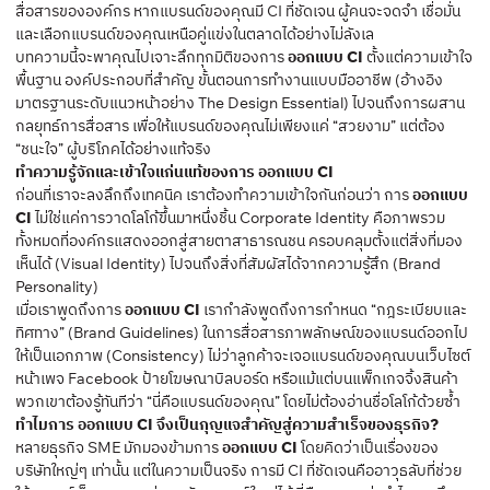
สื่อสารขององค์กร หากแบรนด์ของคุณมี CI ที่ชัดเจน ผู้คนจะจดจำ เชื่อมั่น
และเลือกแบรนด์ของคุณเหนือคู่แข่งในตลาดได้อย่างไม่ลังเล
บทความนี้จะพาคุณไปเจาะลึกทุกมิติของการ
ออกแบบ CI
ตั้งแต่ความเข้าใจ
พื้นฐาน องค์ประกอบที่สำคัญ ขั้นตอนการทำงานแบบมืออาชีพ (อ้างอิง
มาตรฐานระดับแนวหน้าอย่าง The Design Essential) ไปจนถึงการผสาน
กลยุทธ์การสื่อสาร เพื่อให้แบรนด์ของคุณไม่เพียงแค่ “สวยงาม” แต่ต้อง
“ชนะใจ” ผู้บริโภคได้อย่างแท้จริง
ทำความรู้จักและเข้าใจแก่นแท้ของการ ออกแบบ CI
ก่อนที่เราจะลงลึกถึงเทคนิค เราต้องทำความเข้าใจกันก่อนว่า การ
ออกแบบ
CI
ไม่ใช่แค่การวาดโลโก้ขึ้นมาหนึ่งชิ้น Corporate Identity คือภาพรวม
ทั้งหมดที่องค์กรแสดงออกสู่สายตาสาธารณชน ครอบคลุมตั้งแต่สิ่งที่มอง
เห็นได้ (Visual Identity) ไปจนถึงสิ่งที่สัมผัสได้จากความรู้สึก (Brand
Personality)
เมื่อเราพูดถึงการ
ออกแบบ CI
เรากำลังพูดถึงการกำหนด “กฎระเบียบและ
ทิศทาง” (Brand Guidelines) ในการสื่อสารภาพลักษณ์ของแบรนด์ออกไป
ให้เป็นเอกภาพ (Consistency) ไม่ว่าลูกค้าจะเจอแบรนด์ของคุณบนเว็บไซต์
หน้าเพจ Facebook ป้ายโฆษณาบิลบอร์ด หรือแม้แต่บนแพ็กเกจจิ้งสินค้า
พวกเขาต้องรู้ทันทีว่า “นี่คือแบรนด์ของคุณ” โดยไม่ต้องอ่านชื่อโลโก้ด้วยซ้ำ
ทำไมการ ออกแบบ CI จึงเป็นกุญแจสำคัญสู่ความสำเร็จของธุรกิจ?
หลายธุรกิจ SME มักมองข้ามการ
ออกแบบ CI
โดยคิดว่าเป็นเรื่องของ
บริษัทใหญ่ๆ เท่านั้น แต่ในความเป็นจริง การมี CI ที่ชัดเจนคืออาวุธลับที่ช่วย