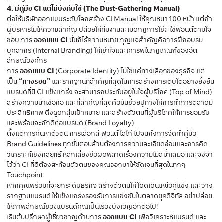
4. มีคู่มือ CI แต่ไม่บังคับใช้ (The Dust-Gathering Manual)
ต่อให้บริษัทออกแบบระดับโลกสร้าง CI Manual ให้คุณหนา 100 หน้า แต่ถ้า
ผู้บริหารไม่ให้ความสำคัญ ปล่อยให้ทีมงานละเมิดกฎการใช้สี ใช้ฟอนต์ตามใจ
ชอบ การ
ออกแบบ CI
นั้นก็ไร้ความหมาย กุญแจสำคัญคือการฝึกอบรม
บุคลากร (Internal Branding) ให้เข้าใจและเคารพในกฎเกณฑ์ของอัต
ลักษณ์องค์กร
การ
ออกแบบ CI
(Corporate Identity) ไม่ใช่แค่ทางเลือกของธุรกิจ แต่
เป็น
“ทางรอด”
และรากฐานที่สำคัญที่สุดในการสร้างการเติบโตอย่างยั่งยืน
แบรนด์ที่มี CI แข็งแกร่ง จะสามารถประทับอยู่ในใจผู้บริโภค (Top of Mind)
สร้างความน่าเชื่อถือ และที่สำคัญที่สุดคือมันช่วยปูทางให้การทำการตลาดมี
ประสิทธิภาพ ดึงดูดกลุ่มเป้าหมาย และสร้างตัวตนที่ผู้บริโภคให้การยอมรับ
และพร้อมจะภักดีต่อแบรนด์ (Brand Loyalty)
ตั้งแต่การค้นหาตัวตน การเลือกสี ฟอนต์ โลโก้ ไปจนถึงการจัดทำคู่มือ
Brand Guidelines ทุกขั้นตอนล้วนต้องการความละเอียดอ่อนและการคิด
วิเคราะห์เชิงกลยุทธ์ หลีกเลี่ยงข้อผิดพลาดเรื่องความไม่สม่ำเสมอ และจงจำ
ไว้ว่า CI ที่ดีต้องสะท้อนตัวตนของคุณออกมาให้ชัดเจนที่สุดในทุกๆ
Touchpoint
หากคุณพร้อมที่จะยกระดับธุรกิจ สร้างตัวตนให้โดดเด่นเหนือคู่แข่ง และวาง
รากฐานแบรนด์ให้แข็งแกร่งรองรับการแข่งขันในตลาดยุคดิจิทัล อย่าปล่อย
ให้ภาพลักษณ์ของแบรนด์คุณเป็นเรื่องบังเอิญอีกต่อไป!
เริ่มต้นปรึกษาผู้เชี่ยวชาญด้านการ
ออกแบบ CI
เพื่อวิเคราะห์แบรนด์ และ