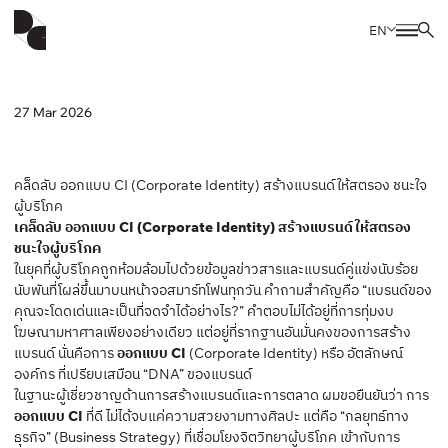
EN
27 Mar 2026
คล็ดลับ ออกแบบ CI (Corporate Identity) สร้างแบรนด์ให้สตรอง ชนะใจ
ผู้บริโภค
เคล็ดลับ ออกแบบ CI (Corporate Identity) สร้างแบรนด์ให้สตรอง
ชนะใจผู้บริโภค
ในยุคที่ผู้บริโภคถูกห้อมล้อมไปด้วยข้อมูลข่าวสารและแบรนด์คู่แข่งนับร้อย
นับพันที่โผล่ขึ้นมาบนหน้าจอสมาร์ทโฟนทุกวัน คำถามสำคัญคือ “แบรนด์ของ
คุณจะโดดเด่นและเป็นที่จดจำได้อย่างไร?” คำตอบไม่ได้อยู่ที่การทุ่มงบ
โฆษณามหาศาลเพียงอย่างเดียว แต่อยู่ที่รากฐานอันมั่นคงของการสร้าง
แบรนด์ นั่นคือการ
ออกแบบ CI
(Corporate Identity) หรือ อัตลักษณ์
องค์กร ที่เปรียบเสมือน “DNA” ของแบรนด์
ในฐานะผู้เชี่ยวชาญด้านการสร้างแบรนด์และการตลาด ผมขอยืนยันว่า การ
ออกแบบ CI
ที่ดี ไม่ได้จบแค่ความสวยงามทางศิลปะ แต่คือ “กลยุทธ์ทาง
ธุรกิจ” (Business Strategy) ที่เชื่อมโยงจิตวิทยาผู้บริโภค เข้ากับการ