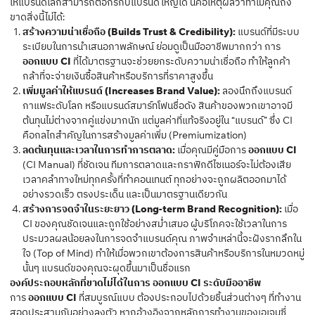
ให้แบรนด์เล็กสามารถต่อกรกับแบรนด์ใหญ่ได้ นี่คือเหตุผลว่าทำไมคุณถึง
ขาดสิ่งนี้ไม่ได้:
สร้างความน่าเชื่อถือ (Builds Trust & Credibility):
แบรนด์ที่มีระบบ
ระเบียบในการนำเสนอภาพลักษณ์ ย่อมดูเป็นมืออาชีพมากกว่า การ
ออกแบบ CI
ที่ได้มาตรฐานจะช่วยยกระดับความน่าเชื่อถือ ทำให้ลูกค้า
กล้าที่จะจ่ายเงินซื้อสินค้าหรือบริการที่ราคาสูงขึ้น
เพิ่มมูลค่าให้แบรนด์ (Increases Brand Value):
ลองนึกถึงแบรนด์
กาแฟระดับโลก หรือแบรนด์สมาร์ทโฟนชื่อดัง สินค้าของพวกเขาอาจมี
ต้นทุนไม่ต่างจากคู่แข่งมากนัก แต่มูลค่าที่แท้จริงอยู่ใน “แบรนด์” ซึ่ง CI
คือกลไกสำคัญในการสร้างมูลค่าเพิ่ม (Premiumization)
ลดต้นทุนและเวลาในการทำการตลาด:
เมื่อคุณมีคู่มือการ
ออกแบบ CI
(CI Manual) ที่ชัดเจน ทีมการตลาดและกราฟิกดีไซเนอร์จะไม่ต้องเสีย
เวลาคลำทางใหม่ทุกครั้งที่ทำคอนเทนต์ ทุกอย่างจะถูกผลิตออกมาได้
อย่างรวดเร็ว ตรงประเด็น และเป็นมาตรฐานเดียวกัน
สร้างการจดจำในระยะยาว (Long-term Brand Recognition):
เมื่อ
CI ของคุณชัดเจนและถูกใช้อย่างสม่ำเสมอ ผู้บริโภคจะใช้เวลาในการ
ประมวลผลน้อยลงในการจดจำแบรนด์คุณ ภาพจำเหล่านี้จะฝังรากลึกใน
ใจ (Top of Mind) ทำให้เมื่อพวกเขาต้องการสินค้าหรือบริการในหมวดหมู่
นั้นๆ แบรนด์ของคุณจะผุดขึ้นมาเป็นชื่อแรก
องค์ประกอบหลักที่ขาดไม่ได้ในการ ออกแบบ CI ระดับมืออาชีพ
การ
ออกแบบ CI
ที่สมบูรณ์แบบ ต้องประกอบไปด้วยชิ้นส่วนต่างๆ ที่ทำงาน
สอดประสานกันอย่างลงตัว หากอ้างอิงจากหลักการทำงานของเอเจนซี่