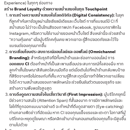
Experience) ในทุกๆ ช่องทาง
สร้าง Brand Loyalty ด้วยความสม่ำเสมอในทุก Touchpoint
การสร้างความสม่ำเสมอในโลกดิจิทัล (Digital Consistency):
ในยุค
ที่ลูกค้าค้นหาข้อมูลผ่านโซเชียลมีเดียและเว็บไซต์ การที่แบรนด์มี CI ที่
สม่ำเสมอ ไม่ว่าจะเป็นโทนสีของภาพปก Facebook, รูปแบบกราฟิกใน
Instagram, หรือความใช้งานง่ายของหน้าเว็บไซต์ สิ่งเหล่านี้จะช่วยสร้าง
“ความคุ้นเคย” เมื่อผู้บริโภคคุ้นเคย พวกเขาจะรู้สึกปลอดภัยและไว้ใจ
แบรนด์ของคุณมากขึ้น
การเชื่อมโยงประสบการณ์ออนไลน์และออฟไลน์ (Omnichannel
Branding):
สำหรับธุรกิจที่มีทั้งหน้าร้านและช่องทางออนไลน์ การ
ออกแบบ CI
ต้องทำหน้าที่เป็นสะพานเชื่อมประสบการณ์ทั้งสองฝั่ง หาก
ลูกค้าเห็นโฆษณาสีสันสดใสบนมือถือ แต่เมื่อเดินไปที่หน้าร้านกลับพบป้าย
ที่สีซีดจางหรือไม่ตรงกับที่เห็น ความรู้สึกสะดุดนี้อาจทำให้พวกเขาเปลี่ยน
ใจได้ ความสม่ำเสมอของภาพลักษณ์จะช่วยยืนยันตัวตนของธุรกิจ และ
สร้างความพึงพอใจสูงสุด
การดึงดูดความสนใจในเสี้ยววินาที (First Impression):
ผู้บริโภคยุคนี้
มีช่วงความสนใจ (Attention Span) ที่สั้นลงมาก การมีภาพลักษณ์และ
โลโก้ที่ถูกออกแบบมาอย่างดี จะทำหน้าที่ดึงดูดสายตา (Eye-catching)
ท่ามกลางฟีดข่าวที่อัดแน่น หาก CI ของคุณแข็งแรงและเตะตา โอกาสที่ผู้
บริโภคจะหยุดดูโฆษณา หรือคลิกเข้ามาอ่านคอนเทนต์ของคุณก็จะมีสูงขึ้น
ตามไปด้วย