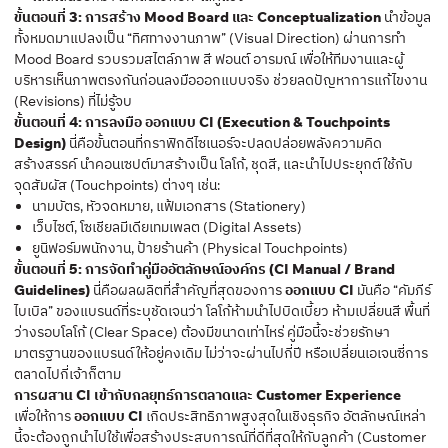
ขั้นตอนที่ 3: การสร้าง Mood Board และ Conceptualization
นำข้อมูล
ทั้งหมดมาแปลงเป็น “ทิศทางงานภาพ” (Visual Direction) ผ่านการทำ
Mood Board รวบรวมสไตล์ภาพ สี ฟอนต์ อารมณ์ เพื่อให้ทีมงานและผู้
บริหารเห็นภาพตรงกันก่อนลงมือออกแบบจริง ช่วยลดปัญหาการแก้ไขงาน
(Revisions) ที่ไม่รู้จบ
ขั้นตอนที่ 4: การลงมือ ออกแบบ CI (Execution & Touchpoints
Design)
นี่คือขั้นตอนที่กราฟิกดีไซเนอร์จะปลดปล่อยพลังความคิด
สร้างสรรค์ นำคอนเซปต์มาสร้างเป็น โลโก้, ชุดสี, และนำไปประยุกต์ใช้กับ
จุดสัมผัส (Touchpoints) ต่างๆ เช่น:
นามบัตร, หัวจดหมาย, แฟ้มเอกสาร (Stationery)
เว็บไซต์, โซเชียลมีเดียเทมเพลต (Digital Assets)
ยูนิฟอร์มพนักงาน, ป้ายร้านค้า (Physical Touchpoints)
ขั้นตอนที่ 5: การจัดทำคู่มืออัตลักษณ์องค์กร (CI Manual / Brand
Guidelines)
นี่คือผลผลิตที่สำคัญที่สุดของการ
ออกแบบ CI
มันคือ “คัมภีร์
ไบเบิล” ของแบรนด์ที่ระบุชัดเจนว่า โลโก้ห้ามนำไปบิดเบี้ยว ห้ามเปลี่ยนสี พื้นที่
ว่างรอบโลโก้ (Clear Space) ต้องมีขนาดเท่าไหร่ คู่มือนี้จะช่วยรักษา
มาตรฐานของแบรนด์ให้อยู่คงเดิม ไม่ว่าจะผ่านไปกี่ปี หรือเปลี่ยนเอเจนซี่การ
ตลาดไปกี่เจ้าก็ตาม
การผสาน CI เข้ากับกลยุทธ์การตลาดและ Customer Experience
เพื่อให้การ
ออกแบบ CI
เกิดประสิทธิภาพสูงสุดในเชิงธุรกิจ อัตลักษณ์เหล่า
นี้จะต้องถูกนำไปใช้เพื่อสร้างประสบการณ์ที่ดีที่สุดให้กับลูกค้า (Customer