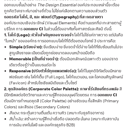
ออกแบบชั้นนำอย่าง
The Design Essential
องค์ประกอบเหล่านี้จะต้อง
ถูกคิดวิเคราะห์มาอย่างถี่ถ้วน ไม่ใช่แค่เลือกตามความชอบส่วนตัว
ถอดรหัส โลโก้, สี, และ ฟอนต์ (Typography) ที่สะกดสายตา
องค์ประกอบเชิงประจักษ์ (Visual Elements) คือด่านแรกที่ปะทะสายตาผู้
บริโภค การ
ออกแบบ CI
ในส่วนนี้ต้องอาศัยทั้งศาสตร์และศิลป์ ดังนี้:
1. โลโก้ (Logo): หัวใจสำคัญของการจดจำ
โลโก้ไม่ใช่แค่ภาพวาด แต่มันคือ
“ใบหน้า” ขององค์กร การออกแบบโลโก้ที่ดีต้องตอบโจทย์ 3 ประการคือ:
Simple (เรียบง่าย):
ยิ่งเรียบง่าย ยิ่งจดจำได้ง่าย โลโก้ที่ซับซ้อนเกินไปจะ
สูญเสียรายละเอียดเมื่อถูกย่อขนาดลงบนหน้าจอมือถือ
Memorable (เป็นที่น่าจดจำ):
ต้องมีเอกลักษณ์เฉพาะตัว มองปราด
เดียวต้องรู้ว่าเป็นแบรนด์อะไร
Responsive (ปรับตัวได้ทุกแพลตฟอร์ม):
โลโก้ในยุคดิจิทัลต้องมีหลาย
ฟอร์แมต เช่น โลโก้เต็ม (Full Logo), โลโก้แนวนอน, และไอคอนสัญลักษณ์
(Favicon) สำหรับโซเชียลมีเดียและเว็บไซต์
2. ชุดสีองค์กร (Corporate Color Palette): ภาษาไร้เสียงที่ทรงพลัง
สี
มีอิทธิพลต่อจิตวิทยาและความรู้สึกของมนุษย์โดยตรง การ
ออกแบบ CI
ต้องมีการกำหนดชุดสี (Color Palette) อย่างชัดเจน ทั้งสีหลัก (Primary
Colors) และสีรอง (Secondary Colors)
สีแดง:
กระตุ้นความตื่นเต้น ความหิว (เหมาะกับธุรกิจอาหาร)
สีน้ำเงิน:
สร้างความรู้สึกน่าเชื่อถือ ปลอดภัย มั่นคง (เหมาะกับสถาบัน
การเงิน เทคโนโลยี และองค์กรธุรกิจ B2B)