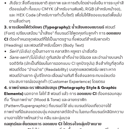
สีเขียว:
สื่อถึงธรรมชาติ สุขภาพ และการเติบโตอย่างยั่งยืน การระบุค่าสี
ต้องแม่นยำ ทั้งแบบ CMYK (สำหรับงานพิมพ์), RGB (สำหรับหน้าจอ),
และ HEX Code (สำหรับการทำเว็บไซต์) เพื่อไม่ให้สีของแบรนด์เพี้ยนไป
ตามสื่อต่างๆ
3. การเลือกใช้ตัวอักษร (Typography): น้ำเสียงของแบรนด์
ฟอนต์
(Font) เปรียบเสมือน “น้ำเสียง” ที่แบรนด์ใช้พูดคุยกับลูกค้า การ
ออกแบบ
CI
ต้องกำหนดชุดฟอนต์ที่ใช้เป็นมาตรฐาน ทั้งฟอนต์สำหรับพาดหัว
(Heading) และฟอนต์สำหรับเนื้อหา (Body Text)
Serif (มีเชิง):
ดูเป็นทางการ คลาสสิก หรูหรา น่าเชื่อถือ
Sans-serif (ไม่มีเชิง):
ดูทันสมัย เข้าถึงง่าย มินิมอล และอ่านง่ายบนหน้า
จอดิจิทัล (มักเป็นที่นิยมในการออกแบบ CI ยุคปัจจุบัน) สิ่งสำคัญที่สุดคือ
ฟอนต์ต้อง “อ่านง่าย” (Readability) บนทุกแพลตฟอร์ม เพราะหาก
ฟอนต์อ่านยาก ผู้บริโภคจะเลื่อนผ่านทันที ซึ่งส่งผลกระทบแง่ลบต่อ
ประสบการณ์ของลูกค้า (Customer Experience) โดยตรง
4. ภาพถ่ายและกราฟิกสนับสนุน (Photography Style & Graphic
Elements)
นอกจาก โลโก้ สี ฟอนต์ แล้ว การ
ออกแบบ CI
ต้องครอบคลุม
ถึง “โทนภาพถ่าย” (Mood & Tone) และลายกราฟิก
(Pattern/Supergraphic) ที่แบรนด์ใช้ เช่น แบรนด์ท่องเที่ยวอาจใช้
ภาพถ่ายที่มีแสงแดดอบอุ่น คอนทราสต์จัดจ้าน ในขณะที่แบรนด์คลินิกความ
งามอาจใช้ภาพโทนสว่าง คลีน และนุ่มนวล
กลยุทธ์และขั้นตอนการ ออกแบบ CI ให้ตรงใจกลุ่มเป้าหมาย