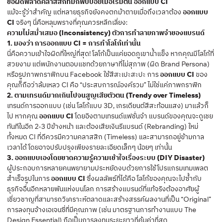
ข้อผิดพลาดคลาสสิกที่มักพบบ่อยเมื่อเริ่มต้น ออกแบบ CI
แม้จะรู้ว่าสำคัญ แต่หลายธุรกิจยังคงตกม้าตายเมื่อถึงเวลาต้อง
ออกแบบ
CI
จริงๆ นี่คือหลุมพรางที่คุณควรหลีกเลี่ยง:
ความไม่สม่ำเสมอ (Inconsistency) ตัวการทำลายภาพจำของแบรนด์
1. มองว่า การออกแบบ CI = การทำโลโก้เท่านั้น
นี่คือความเข้าใจผิดที่ใหญ่ที่สุด! โลโก้เป็นแค่ยอดภูเขาน้ำแข็ง หากคุณมีโลโก้ที่
สวยงาม แต่พนักงานตอบแชทด้วยภาษาที่ไม่สุภาพ (ผิด Brand Persona)
หรือรูปภาพกราฟิกบน Facebook ใช้สีสะเปะสะปะ การ
ออกแบบ CI
ของ
คุณก็ถือว่าล้มเหลว CI คือ “ประสบการณ์องค์รวม” ไม่ใช่แค่ภาพกราฟิก
2. ตามเทรนด์มากเกินไปจนสูญเสียตัวตน (Trendy over Timeless)
เทรนด์การออกแบบ (เช่น โลโก้แบบ 3D, เกรเดียนต์สีสะท้อนแสง) มาแล้วก็
ไป หากคุณ
ออกแบบ CI
โดยอิงตามเทรนด์แฟชั่นจ๋า แบรนด์ของคุณจะดูเชย
ทันทีในอีก 2-3 ปีข้างหน้า และต้องเสียเงินรีแบรนด์ (Rebranding) ใหม่
ทั้งหมด CI ที่ดีควรมีความคลาสสิก (Timeless) และสามารถอยู่ข้ามกาล
เวลาได้ โดยอาจปรับปรุงเพียงรายละเอียดเล็กๆ น้อยๆ เท่านั้น
3. ออกแบบเองโดยขาดความรู้ความเข้าใจเรื่องระบบ (DIY Disaster)
ผู้ประกอบการหลายคนพยายามประหยัดงบด้วยการใช้โปรแกรมเทมเพลต
สำเร็จรูปในการ
ออกแบบ CI
ซึ่งผลลัพธ์ที่ได้คือ โลโก้ของคุณจะไปซ้ำกับ
ธุรกิจอื่นอีกหลายพันแห่งบนโลก การสร้างแบรนด์ที่แท้จริงต้องอาศัยผู้
เชี่ยวชาญที่สามารถวิเคราะห์ตลาดและสร้างสรรค์ผลงานที่เป็น “Original”
การลงทุนจ้างเอเจนซี่ที่มีคุณภาพ (เช่น มาตรฐานการทำงานแบบ The
Design Essential) ถือเป็นการลงทุนระยะยาวที่คุ้มค่าที่สุด