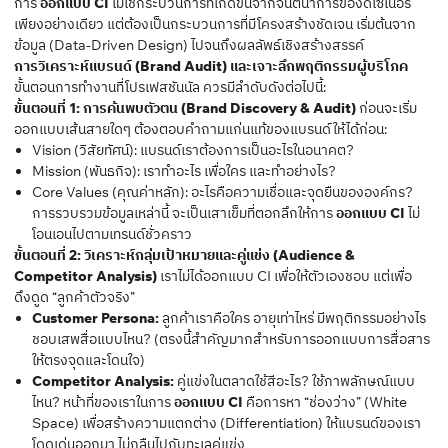
การ
ออกแบบ CI
ไม่ใช่กระบวนการที่เกิดขึ้นจากจินตนาการของดีไซเนอร์
เพียงอย่างเดียว แต่ต้องเป็นกระบวนการที่มีโครงสร้างชัดเจน เริ่มต้นจาก
ข้อมูล (Data-Driven Design) ไปจนถึงผลลัพธ์เชิงสร้างสรรค์
การวิเคราะห์แบรนด์ (Brand Audit) และเจาะลึกพฤติกรรมผู้บริโภค
ขั้นตอนการทำงานที่โปรเฟสชันนัล ควรมีลำดับดังต่อไปนี้:
ขั้นตอนที่ 1: การค้นพบตัวตน (Brand Discovery & Audit)
ก่อนจะเริ่ม
ออกแบบเส้นสายใดๆ ต้องตอบคำถามแก่นแท้ของแบรนด์ให้ได้ก่อน:
Vision (วิสัยทัศน์): แบรนด์เราต้องการเป็นอะไรในอนาคต?
Mission (พันธกิจ): เราทำอะไร เพื่อใคร และทำอย่างไร?
Core Values (คุณค่าหลัก): อะไรคือความเชื่อและจุดยืนขององค์กร?
การรวบรวมข้อมูลเหล่านี้ จะเป็นเสาเข็มที่ตอกลึกให้การ
ออกแบบ CI
ไม่
โอนเอนไปตามเทรนด์ชั่วคราว
ขั้นตอนที่ 2: วิเคราะห์กลุ่มเป้าหมายและคู่แข่ง (Audience &
Competitor Analysis)
เราไม่ได้ออกแบบ CI เพื่อให้ตัวเองชอบ แต่เพื่อ
ดึงดูด “ลูกค้าตัวจริง”
Customer Persona:
ลูกค้าเราคือใคร อายุเท่าไหร่ มีพฤติกรรมอย่างไร
ชอบเสพสื่อแบบไหน? (ตรงนี้สำคัญมากสำหรับการออกแบบการสื่อสาร
ให้ตรงจุดและโดนใจ)
Competitor Analysis:
คู่แข่งในตลาดใช้สีอะไร? ใช้ภาพลักษณ์แบบ
ไหน? หน้าที่ของเราในการ
ออกแบบ CI
คือการหา “ช่องว่าง” (White
Space) เพื่อสร้างความแตกต่าง (Differentiation) ให้แบรนด์ของเรา
โดดเด่นออกมา ไม่กลืนไปกับทะเลคู่แข่ง