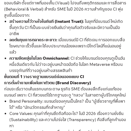
ของบริษัท ตั้งแต่ภาพที่มองเห็น (Visual) ไปจนถึงพฤติกรรมและการสื่อสาร
(Behavioral & Verbal) สำหรับ SME ในปี 2026 ความสำคัญของ CI พุ่ง
สูงขึ้นเนื่องจาก:
สร้างความไว้วางใจในทันที (Instant Trust):
ในยุคที่มีแบรนด์ใหม่เกิด
ขึ้นทุกวัน CI ที่เป็นระบบช่วยยืนยันว่าคุณคือตัวจริงและมีความเป็นมือ
อาชีพ
ลดต้นทุนการตลาดระยะยาว:
เมื่อแบรนด์มี CI ที่ชัดเจน การออกแบบสื่อ
โฆษณาจะเร็วขึ้นและใช้งบประมาณน้อยลงเพราะมีไกด์ไลน์ที่แน่นอนอยู่
แล้ว
ความยืดหยุ่นในโลก Omnichannel:
CI ช่วยให้แบรนด์ของคุณดูเป็นอัน
หนึ่งอันเดียวกัน ไม่ว่าจะอยู่บนหน้าจอมือถือ ในโลก Metaverse หรือบน
บรรจุภัณฑ์ที่วางอยู่บนห้างสรรพสินค้า
ขั้นตอนที่ 1 วางรากฐานแบรนด์ก่อนออกแบบ CI
การตั้งคำถามเพื่อค้นหาตัวตน (Brand Discovery)
ก่อนจะเริ่มวาดเส้นแรกบนกระดาษ ธุรกิจ SME ต้องลงลึกถึงแก่นแท้ของ
แบรนด์ เพราะ CI ที่สวยแต่ไร้รากฐานจะดู “กลวง” ในสายตาผู้บริโภคยุคใหม่
Brand Personality: แบรนด์ของคุณเป็นใคร? เป็น “ผู้เชี่ยวชาญที่พึ่งพา
ได้” หรือ “นักนวัตกรรมที่กล้าหาญ”
Core Values: คุณค่าที่คุณยึดถือคืออะไร? ในปี 2026 เรื่องความยั่งยืน
(Sustainability) และความโปร่งใส (Transparency) คือสิ่งที่ลูกค้ามอง
หา