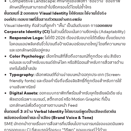
Competitive Landscape: ศึกษาคู่แข่งเพื่อหา “ช่องว่าง” ของภาพ
ลักษณ์ที่คุณสามารถเข้าไปยึดครองได้โดยไม่ซ้ำใคร
ขั้นตอนที่ 2 ออกแบบ Visual Identity ให้ชัดและใช้งานได้จริง
องค์ประกอบภาพที่สื่อสารตัวตนอย่างทรงพลัง
Visual Identity คือส่วนที่ลูกค้า “เห็น” เป็นอันดับแรก การ
ออกแบบ
Corporate Identity (CI)
ในส่วนนี้ต้องเน้นความยืดหยุ่น (Adaptability)
Responsive Logo:
โลโก้ปี 2026 ต้องปรับขนาดได้ดีเยี่ยม ตั้งแต่ขนาด
ไอคอนแอปพลิเคชันจิ๋วไปจนถึงป้ายบิลบอร์ดขนาดใหญ่ โดยที่ความหมาย
และเอกลักษณ์ยังอยู่ครบ
Color Psychology:
เลือกโทนสีที่สื่อถึงอารมณ์ที่ถูกต้อง เช่น สีเขียว
หม่นและเบจสำหรับแบรนด์รักษ์โลก หรือสีนีออนสำหรับการสื่อสารด้าน
เทคโนโลยีล้ำสมัย
Typography:
เลือกฟอนต์ที่อ่านง่ายบนหน้าจอทุกประเภท (Screen-
friendly fonts) และต้องคำนึงถึงเรื่องลิขสิทธิ์ที่ถูกต้องสำหรับการใช้
งานเชิงพาณิชย์
Digital Assets:
ออกแบบกราฟิกที่พร้อมสำหรับยุคโซเชียลมีเดีย เช่น
ฟิลเตอร์เฉพาะแบรนด์, สติ๊กเกอร์ หรือ Motion Graphic ที่เป็น
เอกลักษณ์เพื่อดึงดูดสายตาบนหน้า Feed
ขั้นตอนที่ 3 สร้าง Verbal Identity ให้แบรนด์พูดเป็นเสียงเดียวกัน
พลังของถ้อยคำและน้ำเสียง (Brand Voice & Tone)
SME มักตกม้าตายเรื่องการสื่อสารที่เปลี่ยนไปตามอารมณ์ของแอดมินเพจ
การออกแบบ CI ที่สมบูรณ์ต้องระบุ “วิธีพูด” ของแบรนด์ไว้ด้วย