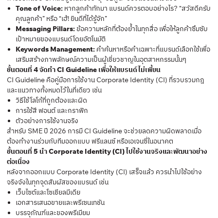
Tone of Voice:
หากลูกค้าทักมา แบรนด์ควรตอบอย่างไร? “สวัสดีครับ
คุณลูกค้า” หรือ “เฮ้! ยินดีที่ได้รู้จัก”
Messaging Pillars:
ข้อความหลักที่ต้องย้ำในทุกสื่อ เพื่อให้ลูกค้าซึมซับ
เป้าหมายของแบรนด์โดยอัตโนมัติ
Keywords Management:
คำค้นหาหรือคำเฉพาะที่แบรนด์เลือกใช้เพื่อ
เสริมสร้างภาพลักษณ์ความเป็นผู้เชี่ยวชาญในอุตสาหกรรมนั้นๆ
ขั้นตอนที่ 4 จัดทำ CI Guideline เพื่อให้แบรนด์ไม่เพี้ยน
CI Guideline คือคู่มือการใช้งาน Corporate Identity (CI) ที่รวบรวมกฎ
และแนวทางทั้งหมดไว้ในที่เดียว เช่น
วิธีใช้โลโก้ที่ถูกต้องและผิด
การใช้สี ฟอนต์ และกราฟิก
ตัวอย่างการใช้งานจริง
สำหรับ SME ปี 2026 การมี CI Guideline จะช่วยลดความผิดพลาดเมื่อ
ต้องทำงานร่วมกับทีมออกแบบ ฟรีแลนซ์ หรือเอเจนซี่ในอนาคต
ขั้นตอนที่ 5 นำ Corporate Identity (CI) ไปใช้งานจริงและพัฒนาอย่าง
ต่อเนื่อง
หลังจากออกแบบ Corporate Identity (CI) เสร็จแล้ว ควรนำไปใช้อย่าง
จริงจังในทุกจุดสัมผัสของแบรนด์ เช่น
เว็บไซต์และโซเชียลมีเดีย
เอกสารเสนอขายและพรีเซนเทชัน
บรรจุภัณฑ์และของพรีเมียม