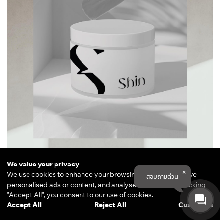
We value your privacy
We use cookies to enhance your browsing experience, serve
สอบถามด่วน
personalised ads or content, and analyse our traffic. By clicking
"Accept All", you consent to our use of cookies.
CONTACT
Accept All
Reject All
Customise