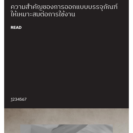
โลโก้สำคัญอย่างไร ทำไมถึงควรจ้างทำ
เคล็ดไม่ลับ! วิธีเลือกโทนสีกับการออกแบบ
ความสำคัญของการออกแบบบรรจุภัณฑ์
สีและการออกแบบ CI มีผลอย่างไรต่อการ
เผย 7 ลิสต์สำคัญในการออกแบบแพคเกจ
เหตุผลที่ต้องสร้างแบรนด์โดย THE
ออกแบบแพคเกจจิ้งอย่างไร ให้เหมาะกับ
โลโก้
แพคเกจจิ้งให้น่าสนใจ
ให้เหมาะสมต่อการใช้งาน
สร้างธุรกิจ
จิ้ง ต้องคำนึงถึงอะไรบ้าง?
DESIGN ESSENTIAL
วัยของกลุ่มเป้าหมาย
READ
READ
READ
READ
READ
READ
READ