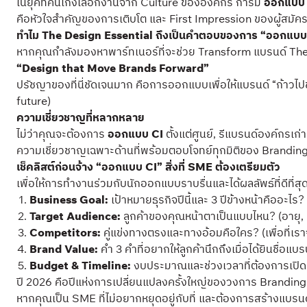
ในยุคที่คนเก่งเลือกงานจาก Culture ขององค์กร การมี
ออกแบบ 
คือหัวใจสำคัญของการเติบโต และ First Impression ของผู้สมั
ทำไม The Design Essential ถึงเป็นคำตอบของการ “ออกแบบ C
หากคุณกำลังมองหาพาร์ทเนอร์ที่จะช่วย Transform แบรนด์ The Des
“Design that Move Brands Forward”
ปรัชญาของที่นี่ชัดเจนมาก คือการออกแบบเพื่อให้แบรนด์ “ก้าวไปข
future)
ความเชี่ยวชาญที่หลากหลาย
ไม่ว่าคุณจะต้องการ
ออกแบบ CI
ตั้งแต่ศูนย์, รีแบรนด์องค์กรเก
ความเชี่ยวชาญเฉพาะด้านที่พร้อมตอบโจทย์ทุกมิติของ Brandin
เช็คลิสต์ก่อนจ้าง “ออกแบบ CI” สิ่งที่ SME ต้องเตรียมตัว
เพื่อให้การทำงานร่วมกับนักออกแบบราบรื่นและได้ผลลัพธ์ที่ดีที่สุด 
Business Goal:
เป้าหมายธุรกิจปีนี้และ 3 ปีข้างหน้าคืออะไร?
Target Audience:
ลูกค้าของคุณหน้าตาเป็นแบบไหน? (อายุ, เ
Competitors:
คู่แข่งทางตรงและทางอ้อมคือใคร? (เพื่อที่เร
Brand Value:
คำ 3 คำที่อยากให้ลูกค้านึกถึงเมื่อได้ยินชื่อแบ
Budget & Timeline:
งบประมาณและช่วงเวลาที่ต้องการเปิด
ปี 2026 คือปีแห่งการเปลี่ยนแปลงครั้งใหญ่ของวงการ Brandin
หากคุณเป็น SME ที่ไม่อยากหยุดอยู่กับที่ และต้องการสร้างแบรนด