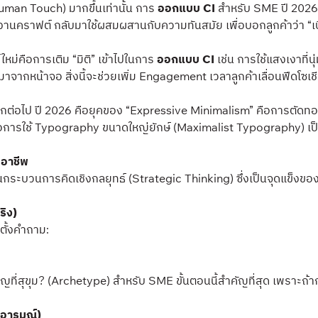
Human Touch) มากขึ้นเท่านั้น การ
ออกแบบ CI
สำหรับ SME ปี 2026 จ
าฟต์ กลับมาใช้ผสมผสานกับความทันสมัย เพื่อบอกลูกค้าว่า “เบื้องหลั
ใหม่คือการเติม “มิติ” เข้าไปในการ
ออกแบบ CI
เช่น การใช้แสงเงาที่
ากหน้าจอ สิ่งนี้จะช่วยเพิ่ม Engagement เวลาลูกค้าเลื่อนฟีดโซเชียล
อีกต่อไป ปี 2026 คือยุคของ “Expressive Minimalism” คือการตัดทอนสิ
s) หรือการใช้ Typography ขนาดใหญ่ยักษ์ (Maximalist Typography
อาชีพ
ผ่านกระบวนการคิดเชิงกลยุทธ์ (Strategic Thinking) ซึ่งเป็นจุดแข็งข
ริง)
รตั้งคำถาม:
ชาญที่สุขุม? (Archetype) สำหรับ SME ขั้นตอนนี้สำคัญที่สุด เพราะถ้
งอารมณ์)