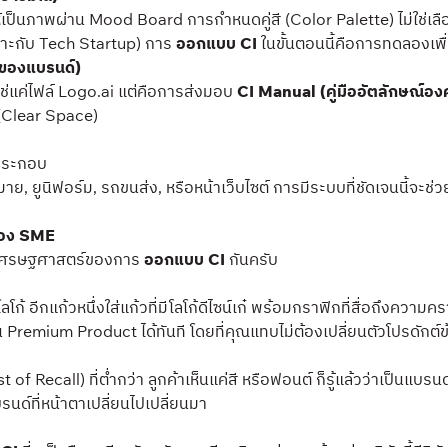
็นภาพผ่าน Mood Board การกำหนดคู่สี (Color Palette) ไม่ใช่เลือกต
หมาะกับ Tech Startup) การ
ออกแบบ CI
ในขั้นตอนนี้คือการทดลองเพื่
ศของแบรนด์)
ช่แค่ไฟล์ Logo.ai แต่คือการส่งมอบ
CI Manual (คู่มืออัตลักษณ์อง
 (Clear Space)
้ประกอบ
าย, ยูนิฟอร์ม, รถขนส่ง, หรือหน้าเว็บไซต์ การมีระบบที่ชัดเจนนี้จะ
ของ SME
ชิงเศรษฐศาสตร์ของการ
ออกแบบ CI
กันครับ
 อีกแก้วหนึ่งใส่แก้วที่มีโลโก้ดีไซน์เก๋ พร้อมกราฟิกที่สื่อถึงความ
Premium Product ได้ทันที โดยที่คุณแทบไม่ต้องเปลี่ยนตัวโปรดักต์ข
of Recall) ที่ต่ำกว่า ลูกค้าเห็นแค่สี หรือฟอนต์ ก็รู้แล้วว่าเป็นแ
ด์ที่หน้าตาเปลี่ยนไปเปลี่ยนมา