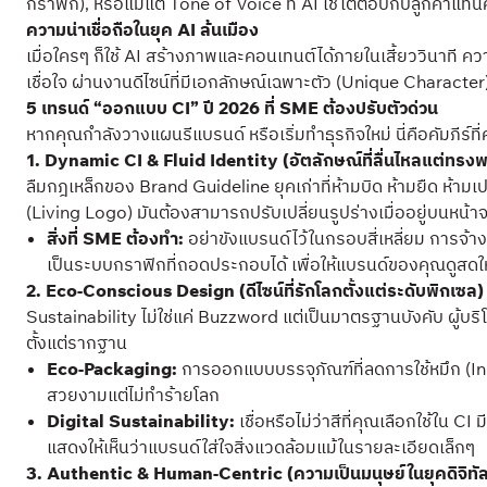
กราฟิก), หรือแม้แต่ Tone of Voice ที่ AI ใช้โต้ตอบกับลูกค้
ความน่าเชื่อถือในยุค AI ล้นเมือง
เมื่อใครๆ ก็ใช้ AI สร้างภาพและคอนเทนต์ได้ภายในเสี้ยววินาที ค
เชื่อใจ ผ่านงานดีไซน์ที่มีเอกลักษณ์เฉพาะตัว (Unique Character) ท
5 เทรนด์ “ออกแบบ CI” ปี 2026 ที่ SME ต้องปรับตัวด่วน
หากคุณกำลังวางแผนรีแบรนด์ หรือเริ่มทำธุรกิจใหม่ นี่คือคัมภีร์ที
1. Dynamic CI & Fluid Identity (อัตลักษณ์ที่ลื่นไหลแต่ทรงพ
ลืมกฎเหล็กของ Brand Guideline ยุคเก่าที่ห้ามบิด ห้ามยืด ห้ามเป
(Living Logo) มันต้องสามารถปรับเปลี่ยนรูปร่างเมื่ออยู่บนหน
สิ่งที่ SME ต้องทำ:
อย่าขังแบรนด์ไว้ในกรอบสี่เหลี่ยม การจ้า
เป็นระบบกราฟิกที่ถอดประกอบได้ เพื่อให้แบรนด์ของคุณดูสดให
2. Eco-Conscious Design (ดีไซน์ที่รักโลกตั้งแต่ระดับพิกเซล)
Sustainability ไม่ใช่แค่ Buzzword แต่เป็นมาตรฐานบังคับ ผู้
ตั้งแต่รากฐาน
Eco-Packaging:
การออกแบบบรรจุภัณฑ์ที่ลดการใช้หมึก (Ink
สวยงามแต่ไม่ทำร้ายโลก
Digital Sustainability:
เชื่อหรือไม่ว่าสีที่คุณเลือกใช้ใ
แสดงให้เห็นว่าแบรนด์ใส่ใจสิ่งแวดล้อมแม้ในรายละเอียดเล็กๆ
3. Authentic & Human-Centric (ความเป็นมนุษย์ในยุคดิจิทั