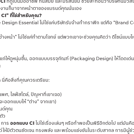
CI
ที่ดูเป็นมืออาชีพ ทันสมัย และมีรสนิยม ช่วยสะท้อนว่าบริษัทนี้มีว
ครงานก็มาจากหน้าตาของแบรนด์คุณนั่นเอง
I” ที่ใช่สำหรับคุณ?
ign Essential ไม่ใช่แค่บริษัทรับจ้างทำกราฟิก แต่คือ “Brand Consu
้างหน้า” ไม่ใช่แค่ทำตามโจทย์ แต่พวกเขาจะช่วยคุณคิดว่า ดีไซน์แบบไ
่าแก่ให้ดูหนุ่มขึ้น, ออกแบบบรรจุภัณฑ์ (Packaging Design) ให้โดดเด่
g
นี่คือสิ่งที่คุณควรเตรียม:
พศ, ไลฟ์สไตล์, ปัญหาที่เขาเจอ)
าจะออกแบบให้ “ต่าง” จากเขา)
รนด์คุณ
ตัว
g การ
ออกแบบ CI
ไม่ใช่เรื่องเล่นๆ หรือทำพอเป็นพิธีอีกต่อไป แต่มัน
์ให้มีตัวตนชัดเจน ทรงพลัง และพร้อมแข่งขันในระดับสากล การมีผู้ช่ว