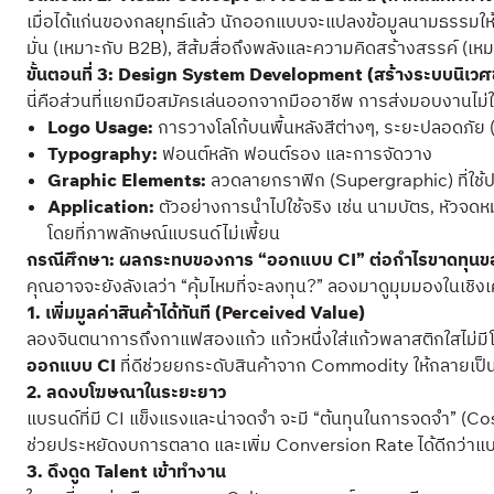
เมื่อได้แก่นของกลยุทธ์แล้ว นักออกแบบจะแปลงข้อมูลนามธรรมให้เป
มั่น (เหมาะกับ B2B), สีส้มสื่อถึงพลังและความคิดสร้างสรรค์ (เ
ขั้นตอนที่ 3: Design System Development (สร้างระบบนิเว
นี่คือส่วนที่แยกมือสมัครเล่นออกจากมืออาชีพ การส่งมอบงานไม่ใ
Logo Usage:
การวางโลโก้บนพื้นหลังสีต่างๆ, ระยะปลอดภัย
Typography:
ฟอนต์หลัก ฟอนต์รอง และการจัดวาง
Graphic Elements:
ลวดลายกราฟิก (Supergraphic) ที่ใช
Application:
ตัวอย่างการนำไปใช้จริง เช่น นามบัตร, หัวจดหม
โดยที่ภาพลักษณ์แบรนด์ไม่เพี้ยน
กรณีศึกษา: ผลกระทบของการ “ออกแบบ CI” ต่อกำไรขาดทุน
คุณอาจจะยังลังเลว่า “คุ้มไหมที่จะลงทุน?” ลองมาดูมุมมองในเ
1. เพิ่มมูลค่าสินค้าได้ทันที (Perceived Value)
ลองจินตนาการถึงกาแฟสองแก้ว แก้วหนึ่งใส่แก้วพลาสติกใสไม่มีโลโก้
ออกแบบ CI
ที่ดีช่วยยกระดับสินค้าจาก Commodity ให้กลายเป็น 
2. ลดงบโฆษณาในระยะยาว
แบรนด์ที่มี CI แข็งแรงและน่าจดจำ จะมี “ต้นทุนในการจดจำ” (Cost 
ช่วยประหยัดงบการตลาด และเพิ่ม Conversion Rate ได้ดีกว่าแบรน
3. ดึงดูด Talent เข้าทำงาน