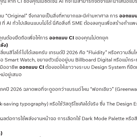
าแทนคุณ หาก CI ของคุณไม่ชัดเจน AI ก็จะไม่สามารถจดจำและนำเสนอแบ
วาม “Original” จึงกลายเป็นสิ่งที่หายากและมีค่ามหาศาล การ
ออกแบบ
ี่ AI ทั่วไปเลียนแบบไม่ได้ นี่คือสิ่งที่ SME ต้องลงทุนเพื่อสร้างกำแพง
่คุณต้องยึดถือเพื่อให้การ
ออกแบบ CI
ของคุณไม่ตกยุค
ลัง)
ลี่ยนสีโลโก้ไปได้เลยครับ เทรนด์ปี 2026 คือ “Fluidity” หรือความลื่
้าจอ Smart Watch, ขยายตัวเมื่ออยู่บน Billboard Digital หรือแม้
งมืออาชีพ
ออกแบบ CI
ต้องขอให้เขาวางระบบ Design System ที่ยืดหยุ
ม่อยู่เสมอ
บริโภคปี 2026 ฉลาดพอที่จะดูออกว่าแบรนด์ไหน “ฟอกเขียว” (Greenwa
-saving typography) หรือใช้วัสดุรีไซเคิลได้จริง ซึ่ง The Desig
น CI มีผลต่อการใช้พลังงานหน้าจอ การเลือกใช้ Dark Mode Palette หร
ล)