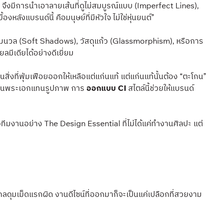
ึงมีการนำเอาลายเส้นที่ดูไม่สมบูรณ์แบบ (Imperfect Lines),
งแบรนด์นี้ คือมนุษย์ที่มีหัวใจ ไม่ใช่หุ่นยนต์”
นุ่มนวล (Soft Shadows), วัสดุแก้ว (Glassmorphism), หรือการ
มีเดียได้อย่างดีเยี่ยม
่งที่ฟุ่มเฟือยออกให้เหลือแต่แก่นแท้ แต่แก่นแท้นั้นต้อง “ตะโกน”
) เป็นพระเอกแทนรูปภาพ การ
ออกแบบ CI
สไตล์นี้ช่วยให้แบรนด์
องทีมงานอย่าง The Design Essential ที่ไม่ได้แค่ทำงานศิลปะ แต่
ากลดุมเม็ดแรกผิด งานดีไซน์ที่ออกมาก็จะเป็นแค่เปลือกที่สวยงาม