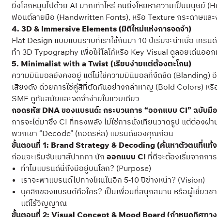
ยิ่งโลกหมุนไปด้วย AI มากเท่าไหร่ คนยิ่งโหยหาความเป็นมนุษย์ (
ฟอนต์ลายมือ (Handwritten Fonts), หรือ Texture กระดาษและงานคร
4. 3D & Immersive Elements (มิติใหม่แห่งการจดจำ)
Flat Design แบบแบนราบที่เราใช้กันมา 10 ปีเริ่มจะน่าเบื่อ เทรนด์
ทำ 3D Typography เพื่อให้โลโก้หรือ Key Visual ดูลอยเด่นออกมาจ
5. Minimalist with a Twist (เรียบง่ายแต่ต้องตะโกน)
ความมินิมอลยังคงอยู่ แต่ไม่ใช่ความมินิมอลที่จืดชืด (Blanding) 
เสียงดัง ด้วยการใช้คู่สีที่ตัดกันอย่างกล้าหาญ (Bold Color
SME ดูทันสมัยและจดจำง่ายในแวบเดียว
ถอดรหัส DNA ของแบรนด์: กระบวนการ “ออกแบบ CI” ฉบับมือ
การจะได้มาซึ่ง CI ที่ทรงพลัง ไม่ใช่การนั่งเทียนวาดรูป แต่ต้อง
พวกเขา “Decode” (ถอดรหัส) แบรนด์ของคุณก่อน
ขั้นตอนที่ 1: Brand Strategy & Decoding (ค้นหาตัวตนที่แท้จ
ก่อนจะเริ่มจับเมาส์ปากกา นัก
ออกแบบ CI
ที่ดีจะต้องเริ่มจากกา
ทำไมแบรนด์นี้ถึงมีอยู่บนโลก? (Purpose)
เราจะพาแบรนด์ไปทางไหนในอีก 5-10 ปีข้างหน้า? (Vision)
บุคลิกของแบรนด์คือใคร? เป็นเพื่อนที่สนุกสนาน หรือผู้เชี่ยว
แต่ไร้วิญญาณ
ขั้นตอนที่ 2: Visual Concept & Mood Board (กำหนดทิศทา