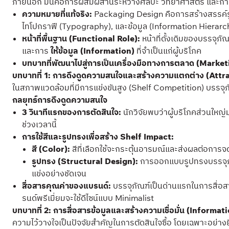
ภายนอก มันคือการผสมผสานระหว่างศิลปะ วิทยาศาสตร์ และก
ความหมายที่แท้จริง:
Packaging Design คือการสร้างสรรค์รูป
ไทโปกราฟี (Typography), และข้อมูล (Information Hierarc
หน้าที่พื้นฐาน (Functional Role):
หน้าที่ดั้งเดิมของบรรจุภั
และการ
ให้ข้อมูล (Information)
ที่จำเป็นแก่ผู้บริโภค
บทบาทที่พัฒนาไปสู่การเป็นเครื่องมือทางการตลาด (Market
บทบาทที่ 1: การดึงดูดความสนใจและสร้างความแตกต่าง (Attr
ในสภาพแวดล้อมที่มีการแข่งขันสูง (Shelf Competition) บรรจุภ
กลยุทธ์การดึงดูดความสนใจ
3 วินาทีแรกของการตัดสินใจ:
นักวิจัยพบว่าผู้บริโภคส่วนใหญ่
ช่วงเวลานี้
การใช้สีและรูปทรงเพื่อสร้าง Shelf Impact:
สี (Color):
สีที่เลือกใช้จะกระตุ้นอารมณ์และส่งผลต่อการจด
รูปทรง (Structural Design):
การออกแบบรูปทรงบรรจุภัณฑ์
แข่งอย่างชัดเจน
สื่อสารคุณค่าของแบรนด์:
บรรจุภัณฑ์เป็นด่านแรกในการสื่อส
รนด์พรีเมี่ยมจะใช้ดีไซน์แบบ Minimalist
บทบาทที่ 2: การสื่อสารข้อมูลและสร้างความเชื่อมั่น (Informat
ความไว้วางใจเป็นปัจจัยสำคัญในการตัดสินใจซื้อ โดยเฉพาะอย่างยิ่