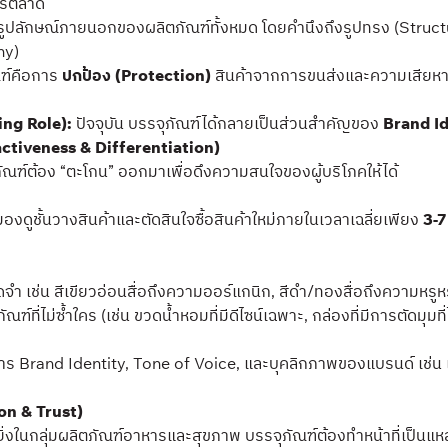
ารตลาด
ลักษณ์ภายนอกของผลิตภัณฑ์ทั้งหมด โดยคำนึงถึงรูปทรง (Structural 
hy)
ณฑ์คือการ
ปกป้อง (Protection)
สินค้าจากการขนส่งและความเสียห
ing Role):
ปัจจุบัน บรรจุภัณฑ์ได้กลายเป็นส่วนสำคัญของ
Brand I
activeness & Differentiation)
ัณฑ์ต้อง “ตะโกน” ออกมาเพื่อดึงความสนใจของผู้บริโภคให้ได้
มองดูชั้นวางสินค้าและตัดสินใจซื้อสินค้าใหม่ภายในเวลาเฉลี่ยเพียง
3-7
จำ เช่น สีเขียวอ่อนสื่อถึงความออร์แกนิก, สีดำ/ทองสื่อถึงความหรู
ที่ไม่ซ้ำใคร (เช่น ขวดน้ำหอมที่มีดีไซน์เฉพาะ, กล่องที่มีการตัดมุม
าร Brand Identity, Tone of Voice, และบุคลิกภาพของแบรนด์ เช่น 
ion & Trust)
งในกลุ่มผลิตภัณฑ์อาหารและสุขภาพ บรรจุภัณฑ์ต้องทำหน้าที่เป็นแหล่งข