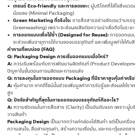
เทรนด์ Eco-friendly และการลดขยะ:
ผู้บริโภคที่ใส่ใจสิ่งแ
น้อยลง (Minimal Packaging)
Green Marketing ที่จริงใจ:
การสื่อสารอย่างชัดเจนว่าบรรจุภั
Greenwashing) เพราะจะส่งผลเสียต่อความน่าเชื่อถือในระย
การออกแบบเพื่อใช้ซ้ำ (Designed for Reuse):
การออกแบบบรร
จะช่วยเพิ่มอายุการใช้งานของบรรจุภัณฑ์ และเพิ่มมูลค่าให้ก
คำถามที่พบบ่อย (FAQ)
Q: Packaging Design ควรเริ่มออกแบบเมื่อไหร่?
A:
ควรเริ่มพร้อมกับการพัฒนาผลิตภัณฑ์ (Product Developme
ปัญหาในขั้นตอนการผลิตและการขนส่ง
Q: การลงทุนในการออกแบบ Packaging ที่มีราคาสูงคุ้มค่าหรือ
A:
คุ้มค่ามาก หากดีไซน์นั้นช่วยเพิ่มมูลค่าการรับรู้และส่งผลให้รา
สูง
Q: ปัจจัยสำคัญที่สุดในการออกแบบบรรจุภัณฑ์คืออะไร?
A:
ความชัดเจนในการสื่อสาร (Clarity) เป็นอันดับแรก เพราะผู้บริ
วางสินค้า
Packaging Design
เป็นมากกว่าแค่กล่องใส่สินค้า แต่เป็นเครื
ความสนใจ, สื่อสารคุณค่า, สร้างความเชื่อมั่น, และกระตุ้นยอดข