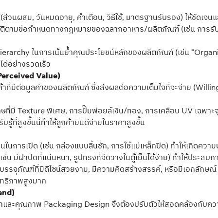
ส่วนผสม, วันหมดอายุ, คำเตือน, วิธีใช้, มาตรฐานรับรอง) ให้ชัดเจ
ัติตามข้อกำหนดทางกฎหมายของฉลากอาหาร/ผลิตภัณฑ์ (เช่น การรับร
erarchy ในการเน้นย้ำคุณประโยชน์หลักของผลิตภัณฑ์ (เช่น “Organic”
 ได้อย่างรวดเร็ว
 Perceived Value)
่มีต่อมูลค่าของผลิตภัณฑ์ ซึ่งส่งผลต่อความเต็มใจที่จะจ่าย (Willin
ดาษที่มี Texture พิเศษ, การปั๊มฟอยล์เงิน/ทอง, การเคลือบ UV เฉพาะจุด
้ที่สูงขึ้นนี้ทำให้ลูกค้ายินดีจ่ายในราคาสูงขึ้น
ในการเปิด (เช่น กล่องแบบลิ้นชัก, การใช้แม่เหล็กปิด) ทำให้เกิดความปร
 มีฝาปิดที่แน่นหนา, รูปทรงที่จัดวางในตู้เย็นได้ง่าย) ทำให้ประสบกา
บรรจุภัณฑ์ที่มีดีไซน์สวยงาม, มีความคิดสร้างสรรค์, หรือมีเอกลัก
ิทธิภาพสูงมาก
rend)
้ราคาและคุณภาพ Packaging Design จึงต้องปรับตัวให้สอดคล้องกับควา