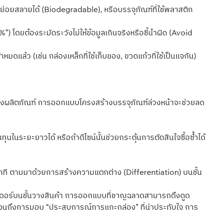
), ย่อยสลายได้ (Biodegradable), หรือบรรจุภัณฑ์ที่ใช้พลาสติก
”) โดยต้องระมัดระวังไม่ให้ข้อมูลเกินจริงหรือชี้นำผิด (Avoid
ดแล้ว (เช่น กล่องเหล็กที่ใช้เก็บของ, ขวดแก้วที่ใช้เป็นแจกัน)
งผลิตภัณฑ์ การออกแบบโครงสร้างบรรจุภัณฑ์ล่วงหน้าจะช่วยลด
ุนในระยะยาวได้ หรือถ้าดีไซน์นั้นช่วยกระตุ้นการตัดสินใจซื้อซ้ำได้
วินาที ตามมาด้วยการสร้างความแตกต่าง (Differentiation) บนชั้น
มบาสเดอร์บนชั้นวางสินค้า การออกแบบที่ชาญฉลาดสามารถดึงดูด
” ไปจนถึงการมอบ “ประสบการณ์การแกะกล่อง” ที่น่าประทับใจ การ