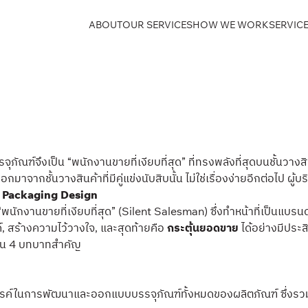
ABOUT
OUR SERVICES
HOW WE WORK
SERVICE
ฑ์จึงเป็น “พนักงานขายที่เงียบที่สุด” ที่ทรงพลังที่สุดบนชั้นวางสิ
จากชั้นวางสินค้าที่มีคู่แข่งนับสิบนั้น ไม่ใช่เรื่องง่ายอีกต่อไป ผู้
อ
Packaging Design
 “พนักงานขายที่เงียบที่สุด” (Silent Salesman) ซึ่งทำหน้าที่เป็น
 สร้างความไว้วางใจ, และสุดท้ายคือ
กระตุ้นยอดขาย
ได้อย่างมีประ
รใน 4 บทบาทสำคัญ
รค์ในการพัฒนาและออกแบบบรรจุภัณฑ์ทั้งหมดของผลิตภัณฑ์ ซึ่งรว