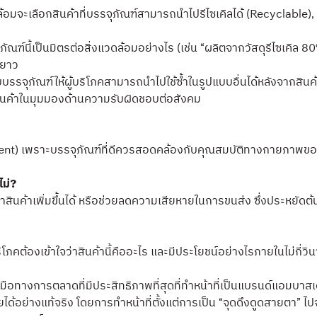
วดล้อมจะเลือกสินค้าที่บรรจุภัณฑ์สามารถนำไปรีไซเคิลได้ (Recyclable
ณฑ์นี้เป็นมิตรต่อสิ่งแวดล้อมอย่างไร (เช่น “ผลิตจากวัสดุรีไซเคิล 80%
ะยาว
จุภัณฑ์ให้ผู้บริโภคสามารถนำไปใช้ซ้ำในรูปแบบอื่นได้หลังจากสินค้าหม
ับสินค้าในมุมมองด้านความรับผิดชอบต่อสังคม
nt) เพราะบรรจุภัณฑ์ที่ดีควรสอดคล้องกับคุณสมบัติทางกายภาพขอ
ไม่?
คาสินค้าเพิ่มขึ้นได้ หรือช่วยลดความเสียหายในการขนส่ง ซึ่งประหยัดต้นท
โภคต้องเข้าใจว่าสินค้านี้คืออะไร และมีประโยชน์อย่างไรภายในไม่กี่
่องมือทางการตลาดที่มีประสิทธิภาพที่สุดที่ทำหน้าที่เป็นแบรนด์แอ
ายได้อย่างแท้จริง โดยการทำหน้าที่ตั้งแต่การเป็น “จุดดึงดูดสายตา