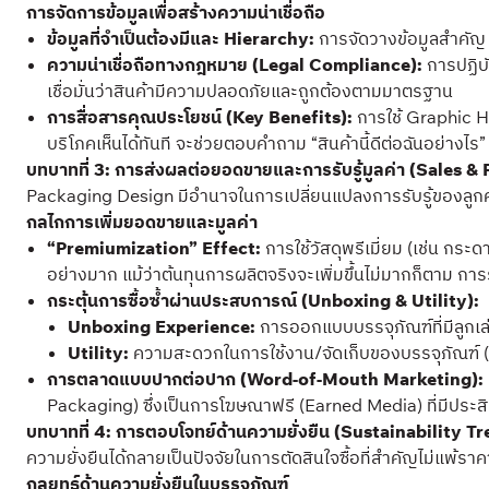
การจัดการข้อมูลเพื่อสร้างความน่าเชื่อถือ
ข้อมูลที่จำเป็นต้องมีและ Hierarchy:
การจัดวางข้อมูลสำคัญ (
ความน่าเชื่อถือทางกฎหมาย (Legal Compliance):
การปฏิบ
เชื่อมั่นว่าสินค้ามีความปลอดภัยและถูกต้องตามมาตรฐาน
การสื่อสารคุณประโยชน์ (Key Benefits):
การใช้ Graphic Hi
บริโภคเห็นได้ทันที จะช่วยตอบคำถาม “สินค้านี้ดีต่อฉันอย่างไร”
บทบาทที่ 3: การส่งผลต่อยอดขายและการรับรู้มูลค่า (Sales &
Packaging Design มีอำนาจในการเปลี่ยนแปลงการรับรู้ของลูกค้าที
กลไกการเพิ่มยอดขายและมูลค่า
“Premiumization” Effect:
การใช้วัสดุพรีเมี่ยม (เช่น กระ
อย่างมาก แม้ว่าต้นทุนการผลิตจริงจะเพิ่มขึ้นไม่มากก็ตาม การรับรู
กระตุ้นการซื้อซ้ำผ่านประสบการณ์ (Unboxing & Utility):
Unboxing Experience:
การออกแบบบรรจุภัณฑ์ที่มีลูกเล่น
Utility:
ความสะดวกในการใช้งาน/จัดเก็บของบรรจุภัณฑ์ (เช่น
การตลาดแบบปากต่อปาก (Word-of-Mouth Marketing):
Packaging) ซึ่งเป็นการโฆษณาฟรี (Earned Media) ที่มีประส
บทบาทที่ 4: การตอบโจทย์ด้านความยั่งยืน (Sustainability T
ความยั่งยืนได้กลายเป็นปัจจัยในการตัดสินใจซื้อที่สำคัญไม่แพ
กลยุทธ์ด้านความยั่งยืนในบรรจุภัณฑ์