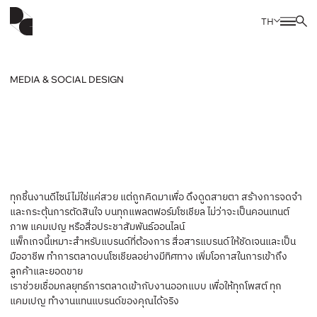
TH
MEDIA & SOCIAL DESIGN
ทุกชิ้นงานดีไซน์ไม่ใช่แค่สวย แต่ถูกคิดมาเพื่อ ดึงดูดสายตา สร้างการจดจำ
และกระตุ้นการตัดสินใจ บนทุกแพลตฟอร์มโซเชียล ไม่ว่าจะเป็นคอนเทนต์
ภาพ แคมเปญ หรือสื่อประชาสัมพันธ์ออนไลน์
แพ็กเกจนี้เหมาะสำหรับแบรนด์ที่ต้องการ สื่อสารแบรนด์ให้ชัดเจนและเป็น
มืออาชีพ ทำการตลาดบนโซเชียลอย่างมีทิศทาง เพิ่มโอกาสในการเข้าถึง
ลูกค้าและยอดขาย
เราช่วยเชื่อมกลยุทธ์การตลาดเข้ากับงานออกแบบ เพื่อให้ทุกโพสต์ ทุก
แคมเปญ ทำงานแทนแบรนด์ของคุณได้จริง