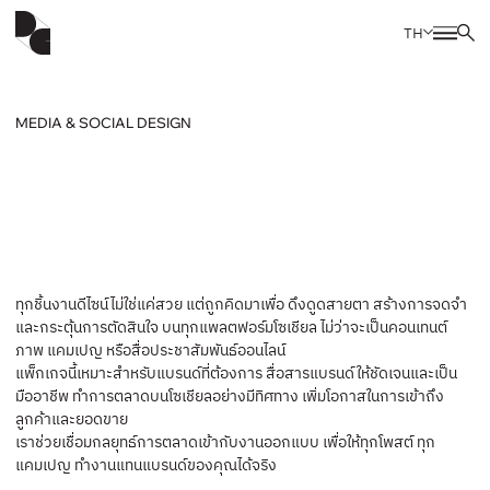
TH
MEDIA & SOCIAL DESIGN
ทุกชิ้นงานดีไซน์ไม่ใช่แค่สวย แต่ถูกคิดมาเพื่อ ดึงดูดสายตา สร้างการจดจำ
และกระตุ้นการตัดสินใจ บนทุกแพลตฟอร์มโซเชียล ไม่ว่าจะเป็นคอนเทนต์
ภาพ แคมเปญ หรือสื่อประชาสัมพันธ์ออนไลน์
แพ็กเกจนี้เหมาะสำหรับแบรนด์ที่ต้องการ สื่อสารแบรนด์ให้ชัดเจนและเป็น
มืออาชีพ ทำการตลาดบนโซเชียลอย่างมีทิศทาง เพิ่มโอกาสในการเข้าถึง
ลูกค้าและยอดขาย
เราช่วยเชื่อมกลยุทธ์การตลาดเข้ากับงานออกแบบ เพื่อให้ทุกโพสต์ ทุก
แคมเปญ ทำงานแทนแบรนด์ของคุณได้จริง