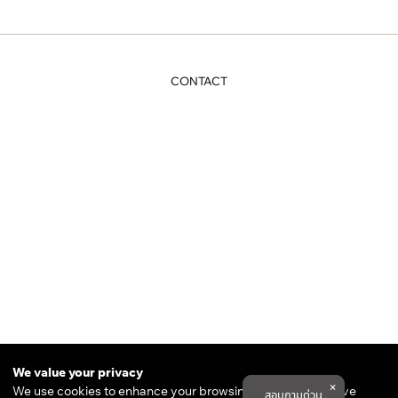
CONTACT
THE DESIGN ESSENTIAL
82/11-16 RAJPRAROB ROAD,
We value your privacy
PHAYATHAI, BANGKOK 10400
We use cookies to enhance your browsing experience, serve
สอบถามด่วน
COOKIE POLICY