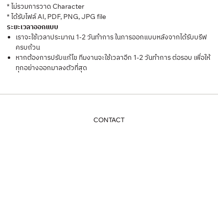
* ไม่รวมการวาด Character
* ได้รับไฟล์ AI, PDF, PNG, JPG file
ระยะเวลาออกแบบ
เราจะใช้เวลาประมาณ 1-2 วันทำการ ในการออกแบบหลังจากได้รับบรีฟ
ครบถ้วน
หากต้องการปรับแก้ไข ทีมงานจะใช้เวลาอีก 1-2 วันทำการ ต่อรอบ เพื่อให้
ทุกอย่างออกมาลงตัวที่สุด
8,900 THB
10,900 THB
| Deposit 5,500 THB
| Deposit 6,500 THB
16,900 THB
| Deposit 12,500 THB
CONTACT
ออกแบบโลโก้ และวาด Character
ออกแบบโดย Design Director Team
CHARACTER ครึ่งตัว
ออกแบบโดย Design Director Team
เหมาะที่สุดสำหรับงานที่ต้องการ Impact สูง
10,900 THB
l Drposit 7,500 THB
ออกแบบโดย Design Director Team
ออกแบบ 5 logo designเลือก 1-2 design, แก้ได้ 5 ครั้ง.
การวางภาพรวมแบบ MINI
เป็นการออกแบบแค่หัวของตัว CHARACTER หรือช่วงท่อนบนของ
รับฟรีตรายาง rubber stamp file, logo color guide
ออกแบบ 6 logo design
ออกแบบได้ 5 logo design
CHARACTER
* ได้รับไฟล์ AI, PDF, PNG, JPG file
เลือกได้ 1-2 design, แก้ได้ 6 ครั้ง
เลือก 1-2 design, แก้ได้ 5 ครั้ง
CHARACTER เต็มตัว
ระยะเวลาออกแบบ
* รับฟรี name card / FB Cover design / FB Template, letter head
* ไม่รวมการวาด Character
12,900 THB
l Deposite 8,500 THB
design ( in words file ready for printing), envelope design
เราจะใช้เวลาประมาณ 5–7 วันทำการ ในการออกแบบหลังจากได้รับบรีฟ
* ได้รับไฟล์ AI, PDF, PNG, JPG file
เป็นการออกแขนขาและทั้งตัวรวมถึงเสื้อผ้าของ CHARACTER
* รับฟรี ไฟล์ตรายาง rubber stamp file & logo color guide
ครบถ้วน
ระยะเวลาออกแบบ
ระยะเวลาออกแบบ
หากต้องการปรับแก้ไข ทีมงานจะใช้เวลาอีก 5–7 วันทำการ ต่อรอบ เพื่อให้