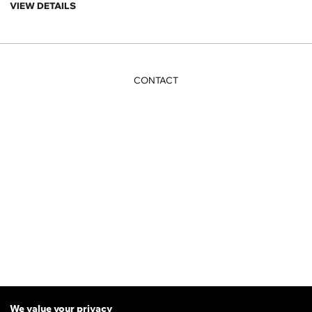
VIEW DETAILS
CONTACT
THE DESIGN ESSENTIAL
82/11-16 RAJPRAROB ROAD,
We value your privacy